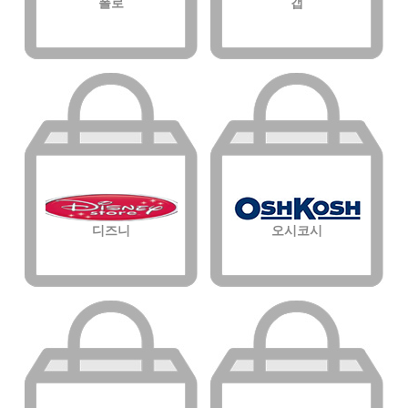
폴로
갭
디즈니
오시코시