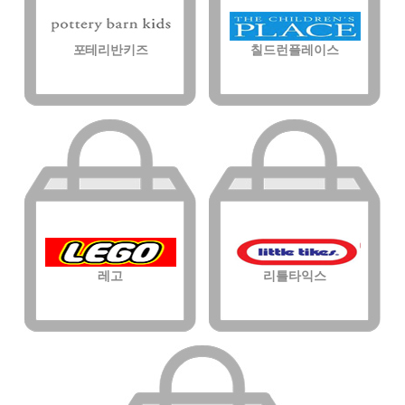
포테리반키즈
칠드런플레이스
레고
리틀타익스